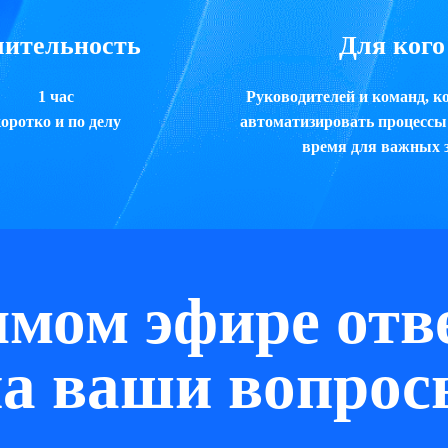
ительность
Для кого
1 час
Руководителей и команд, к
оротко и по делу
автоматизировать процессы
время для важных 
ямом эфире отв
на ваши вопрос