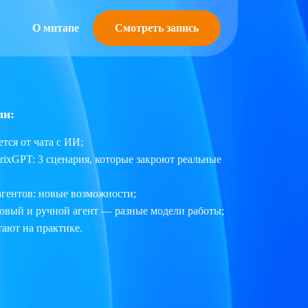
Смотреть запись
О митапе
ли:
ется от чата с ИИ;
trixGPT: 3 сценария, которые закроют реальные
агентов: новые возможности;
овый и ручной агент — разные модели работы;
тают на практике.