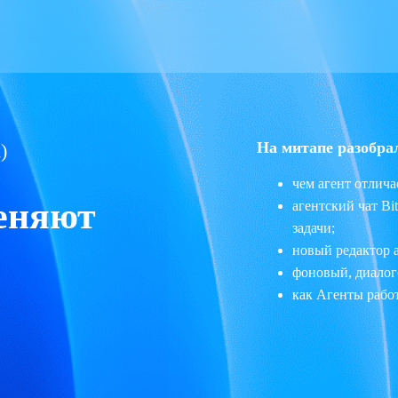
На митапе разобра
)
чем агент отлича
еняют
агентский чат Bi
задачи;
новый редактор 
фоновый, диалог
как Агенты рабо