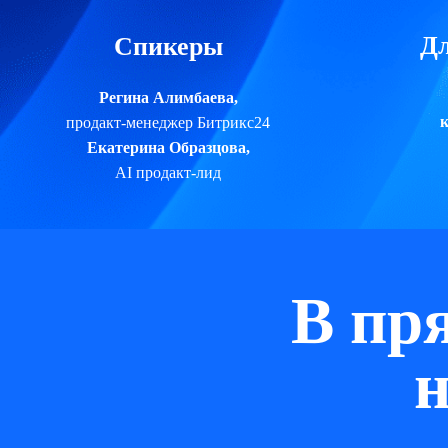
Дл
Спикеры
Регина Алимбаева,
к
продакт-менеджер Битрикс24
Екатерина Образцова,
AI продакт-лид
В пр