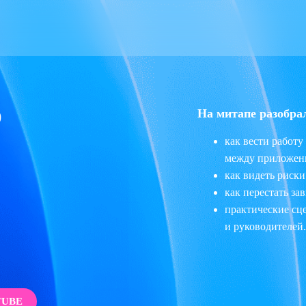
На митапе разобра
)
как вести работу
между приложени
как видеть риски
как перестать за
практические сц
и руководителей.
TUBE