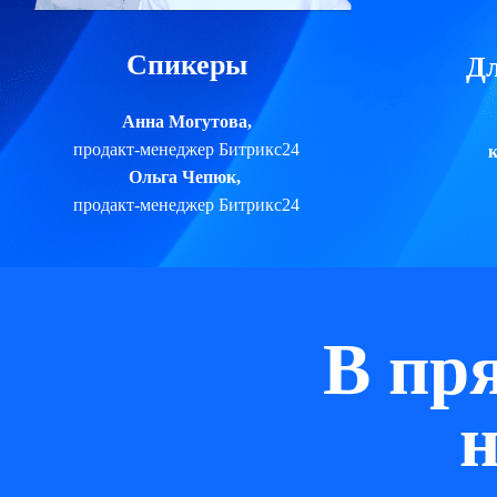
Спикеры
Дл
Анна Могутова,
продакт-менеджер Битрикс24
к
Ольга Чепюк,
продакт-менеджер Битрикс24
В пр