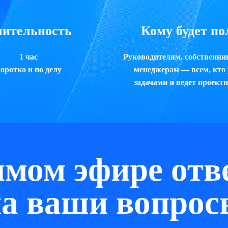
ительность
Кому будет по
1 час
Руководителям, собственник
оротко и по делу
менеджерам — всем, кто 
задачами и ведет проект
ямом эфире отв
на ваши вопрос